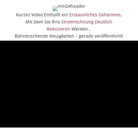
Kurzes Video Enthüllt ein
Erstaunliches Geheimnis
,
Mit Dem Sie Ihre
Stromrechnung
Deutlich
Reduzieren
Werden…
Bahnbrechende Neuigkeiten – gerade veröffentlicht!